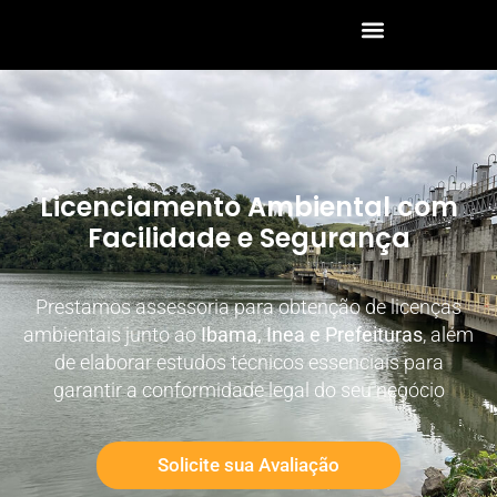
Licenciamento Ambiental com
Facilidade e Segurança
Prestamos assessoria para obtenção de licenças
ambientais junto ao
Ibama, Inea e Prefeituras
, além
de elaborar estudos técnicos essenciais para
garantir a conformidade legal do seu negócio
Solicite sua Avaliação