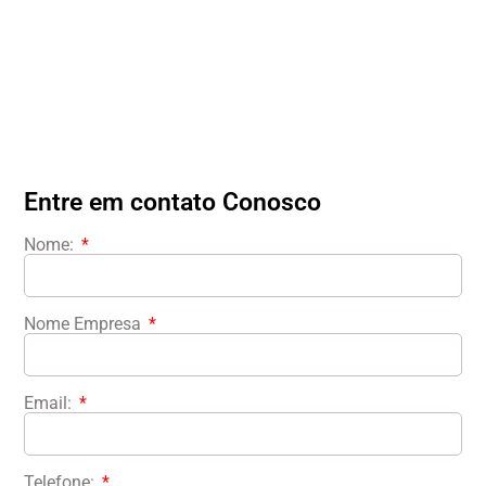
Preencha o formulário ao lado e nossa equipe entrará
em contato para entender suas necessidades e
oferecer a melhor solução para garantir sua
conformidade ambiental.
Entre em contato Conosco
Nome:
Nome Empresa
Email:
Telefone: